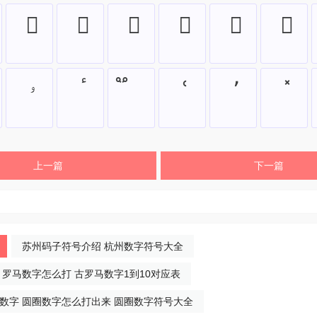
⃔
⃖
⃑
⃕
⃗
⃛
ۥ
ٴ
֟
ՙ
՚
̽
上一篇
下一篇
苏州码子符号介绍 杭州数字符号大全
 罗马数字怎么打 古罗马数字1到10对应表
数字 圆圈数字怎么打出来 圆圈数字符号大全