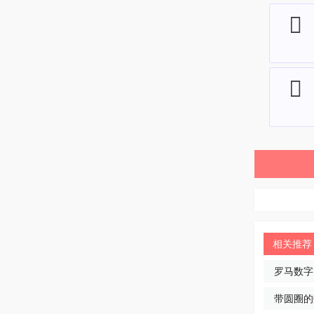
⃐
⃡
相关推荐
罗马数字
带圆圈的