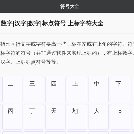
符号大全
|数字|汉字|数字|标点符号 上标字符大全
是指比同行文字或字符要高一些，标在左或右上角的字符。符
上标字符的符号（并非通过软件来实现上标的），有上标数字
标汉字、上标标点符号等等。
㆓
㆔
㆕
㆖
㆗
㆘
㆛
㆜
㆝
㆞
㆟
°