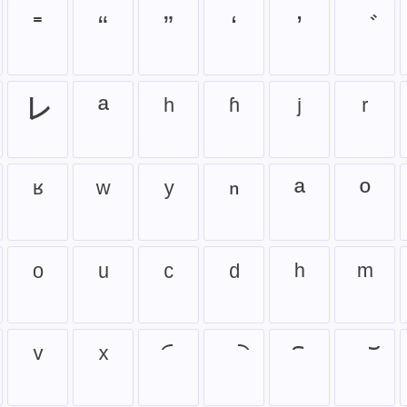
⁼
“
”
‘
’
゛
㆑
ª
ʰ
ʱ
ʲ
ʳ
ʶ
ʷ
ʸ
ⁿ
ª
º
︠
︡
︢
︣