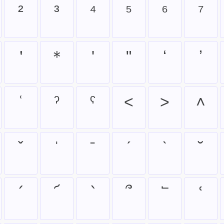
²
³
⁴
⁵
⁶
⁷
＇
＊
ʹ
ʺ
ʻ
ʼ
ʿ
ˀ
ˁ
˂
˃
˄
ˇ
ˈ
ˉ
ˊ
ˋ
˘
՛
՜
՝
՞
՟
ՙ