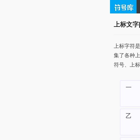
上标文字
上标字符
集了各种
符号、上
㆒
㆚