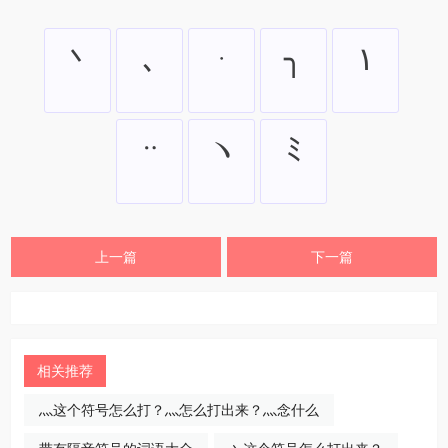
丶
､
ᆞ
╮
١
ᆢ
ヽ
ﾐ
上一篇
下一篇
相关推荐
灬这个符号怎么打？灬怎么打出来？灬念什么