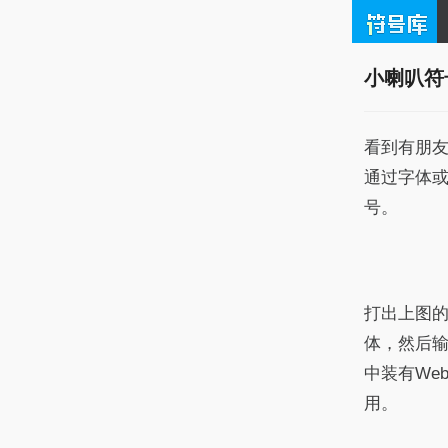
小喇叭符
看到有朋
通过字体
号。
打出上图的喇
体，然后输
中装有We
用。