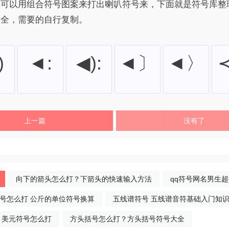
还可以用组合符号图案来打出喇叭符号来，下面就是符号库整
大全，需要的自行复制。
)
◄:
◀):
◄〕
◄〉
上一篇
没有了
向下的箭头怎么打？下箭头的快速输入方法
qq符号网名男生
号怎么打 公斤的单位符号换算
五线谱符号 五线谱音符基础入门知
 美元符号怎么打
方头括号怎么打？方头括号符号大全