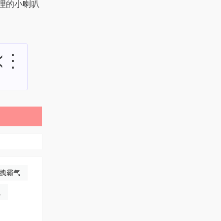
理的小喇叭
≺⋮
超拽霸气
识