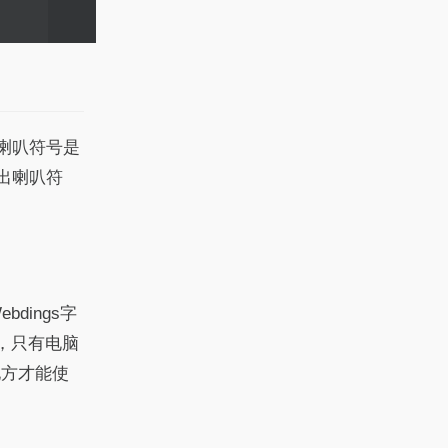
喇叭符号是
出喇叭符
dings字
，只有电脑
地方才能使