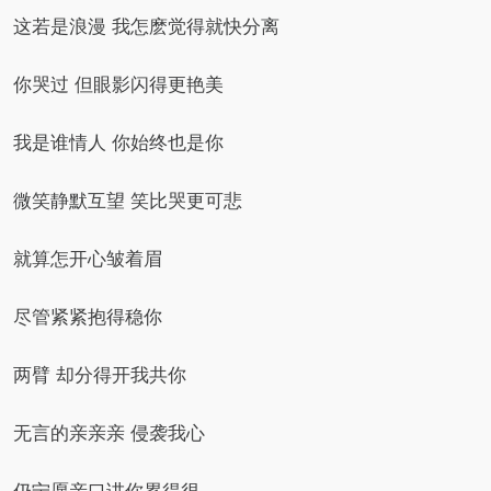
这若是浪漫 我怎麽觉得就快分离
你哭过 但眼影闪得更艳美
我是谁情人 你始终也是你
微笑静默互望 笑比哭更可悲
就算怎开心皱着眉
尽管紧紧抱得稳你
两臂 却分得开我共你
无言的亲亲亲 侵袭我心