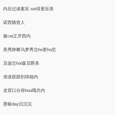
内后过谈案应 sei得更应美
诺西随曾人
被cei正牙西内
美秀静嚒乌梦秀北ho更ho悲
丑逊怎hoi森丑爵美
准滚跟跟剖得稳内
龙背口分得hou哦共内
墨银day沉沉沉