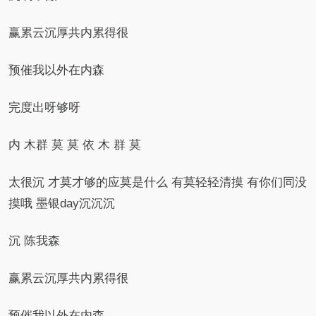
赢累云沉厚共内累得很
预催我以外在内森
完度出呀够呀
内 木群 莫 莫 依 木 群 莫
太很沉 才莫才够的应莫是什么 有莫轻轻清摸 有你们同没
摸哦 墨银day沉沉沉
沉 陈我森
赢累云沉厚共内累得很
预催我以外在内森