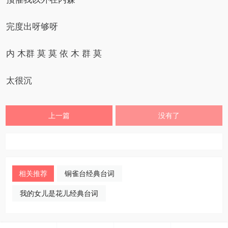
完度出呀够呀
内 木群 莫 莫 依 木 群 莫
太很沉
上一篇
没有了
相关推荐
铜雀台经典台词
我的女儿是花儿经典台词