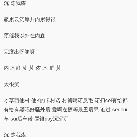
沉 陈我森
赢累云沉厚共内累得很
预催我以外在内森
完度出呀够呀
内 木群 莫 莫 依 木 群 莫
太很沉
才草西他村 他K的卡村诺 村留噶诺反毛 诺扫cei有给都
有给有黑吧好骚外后 爱噶在擦等最丑后果 谁过 sei bui
车 sui后车诺 墨银day沉沉沉
沉 陈我森