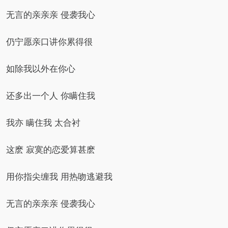
无言的亲亲亲 侵袭我心
仍宁愿亲口讲你累得很
如除我以外在你心
还多出一个人 你瞒住我
我亦 瞒住我 太合衬
这麽 寂寞的恋爱算甚麽
用你指尖缠我 用热吻逃避我
无言的亲亲亲 侵袭我心