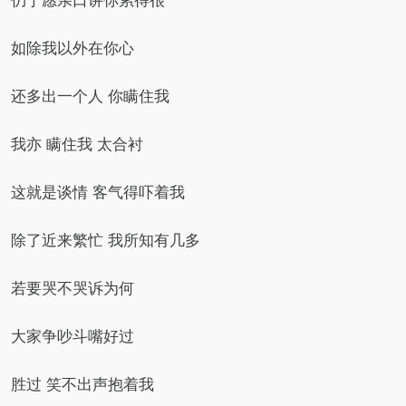
仍宁愿亲口讲你累得很
如除我以外在你心
还多出一个人 你瞒住我
我亦 瞒住我 太合衬
这就是谈情 客气得吓着我
除了近来繁忙 我所知有几多
若要哭不哭诉为何
大家争吵斗嘴好过
胜过 笑不出声抱着我