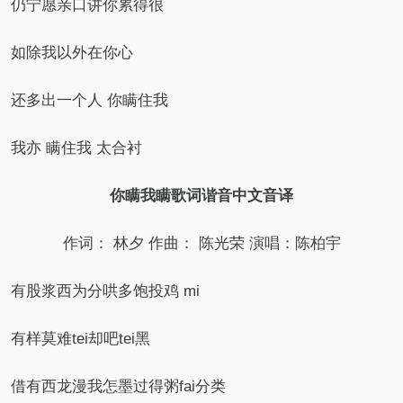
仍宁愿亲口讲你累得很
如除我以外在你心
还多出一个人 你瞒住我
我亦 瞒住我 太合衬
你瞒我瞒歌词谐音中文音译
作词： 林夕 作曲： 陈光荣 演唱：陈柏宇
有股浆西为分哄多饱投鸡 mi
有样莫难tei却吧tei黑
借有西龙漫我怎墨过得粥fai分类